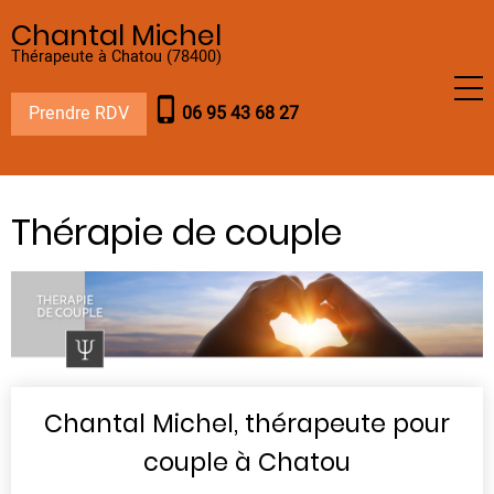
Aller
Chantal Michel
au
Thérapeute à Chatou (78400)
contenu
principal
phone_iphone
Prendre RDV
06 95 43 68 27
Thérapie de couple
Chantal Michel, thérapeute pour
couple à Chatou