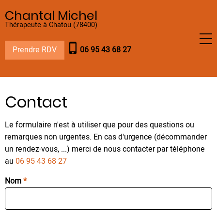
Aller
Chantal Michel
au
Thérapeute à Chatou (78400)
contenu
principal
phone_iphone
Prendre RDV
06 95 43 68 27
Contact
Le formulaire n'est à utiliser que pour des questions ou
remarques non urgentes. En cas d'urgence (décommander
un rendez-vous, ...) merci de nous contacter par téléphone
au
06 95 43 68 27
Nom